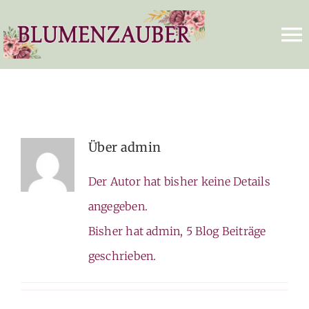
Zum
Inhalt
To
springen
Na
HOME
ÜBER UNS
Über
admin
HOCHZEIT
Der Autor hat bisher keine Details
TRAUERFLORISTIK
angegeben.
Bisher hat admin, 5 Blog Beiträge
FAMILIENFEIERN
geschrieben.
FIRMENDEKORATION